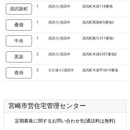
1
清武小/清武中
清武町木原118番地
清武新町
1
清武小/清武中
清武町西新町5番地3
桑畑
1
清武小/清武中
清武町船引317番地1
中央
2
清武小/清武中
清武町木原6357番地2
黒坂
2
大久保小/清武中
清武町今泉甲3619番地
沓掛
宮崎市営住宅管理センター
定期募集に関するお問い合わせ先(通話料は無料)