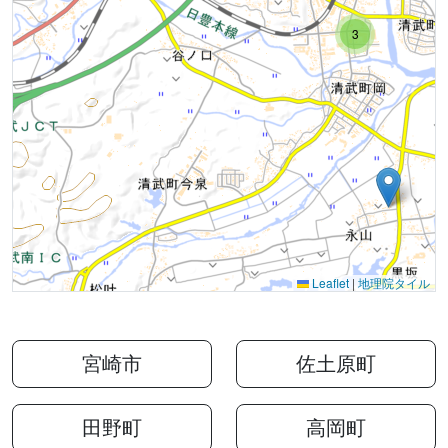
3
Leaflet
|
地理院タイル
宮崎市
佐土原町
田野町
高岡町