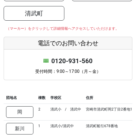
清武町
（マーカー）をクリックして詳細情報へアクセスしていただけます。
電話でのお問い合わせ
0120-931-560
受付時間：9:00～17:00（月～金）
団地名
棟数
学校区
住所
2
清武小 / 清武中
宮崎市清武町岡2丁目2番地1
岡
1
清武小/清武中
清武町船引678番地
新川