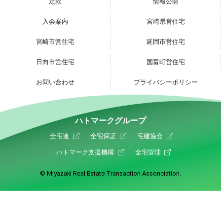
定款
情報公開
入会案内
宮崎県営住宅
宮崎市営住宅
延岡市営住宅
日向市営住宅
国富町営住宅
お問い合わせ
プライバシーポリシー
ハトマークグループ
全宅連
全宅保証
宅建協会
ハトマーク支援機構
全宅管理
© Miyazaki Real Estate Transaction Assonciation.