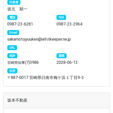
代表者
坂元 順一
電話
FAX
0987-23-6281
0987-23-2964
Email
sakamotojyuuken@ia9.itkeeper.ne.jp
URL
免許
期限
(7)3986
2028-06-13
宮崎県知事
住所
887-0017 宮崎県日南市梅ケ浜１丁目9-3
〒
坂本不動産