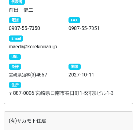
代表者
前田 健二
電話
FAX
0987-55-7350
0987-55-7351
Email
maeda@korekininaru.jp
URL
免許
期限
(3)4657
2027-10-11
宮崎県知事
住所
887-0006 宮崎県日南市春日町1-5河宗ビル1-3
〒
(有)サカモト住建