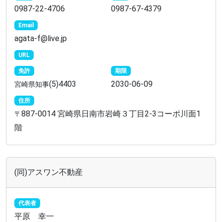
0987-22-4706
0987-67-4379
Email
agata-f@live.jp
URL
免許
期限
(5)4403
2030-06-09
宮崎県知事
住所
887-0014 宮崎県日南市岩崎３丁目2-3コーポ川面1
〒
階
(同)アスワン不動産
代表者
平原 幸一