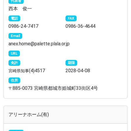
代表者
西本 俊一
電話
FAX
0986-24-7417
0986-36-4644
Email
anex.home@palette.plala.or.jp
URL
免許
期限
(4)4517
2028-04-08
宮崎県知事
住所
885-0073 宮崎県都城市姫城町33街区4号
〒
アリーナホーム(有)