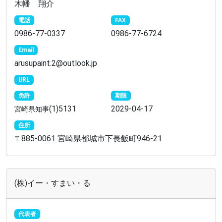
木幡 翔介
電話
FAX
0986-77-0337
0986-77-6724
Email
arusupaint.2@outlook.jp
URL
免許
期限
(1)5131
2029-04-17
宮崎県知事
住所
885-0061 宮崎県都城市下長飯町946-21
〒
(株)イー・すまい・る
代表者