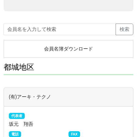
検索
会員名簿ダウンロード
都城地区
(有)アーキ・テクノ
代表者
坂元 翔吾
電話
FAX