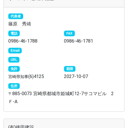
代表者
篠原 秀靖
電話
FAX
0986-46-1788
0986-46-1781
Email
URL
免許
期限
(6)4125
2027-10-07
宮崎県知事
住所
885-0073 宮崎県都城市姫城町12-7サコマビル 2
〒
Ｆ-A
(有)後田建設