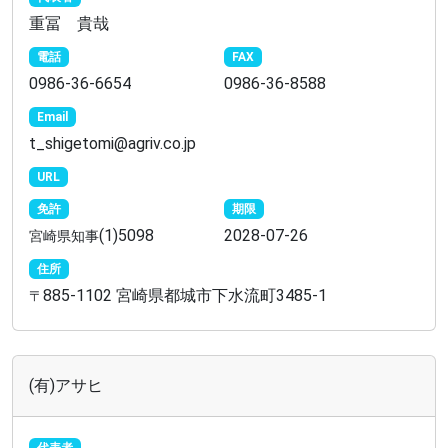
重冨 貴哉
電話
FAX
0986-36-6654
0986-36-8588
Email
t_shigetomi@agriv.co.jp
URL
免許
期限
(1)5098
2028-07-26
宮崎県知事
住所
885-1102 宮崎県都城市下水流町3485-1
〒
(有)アサヒ