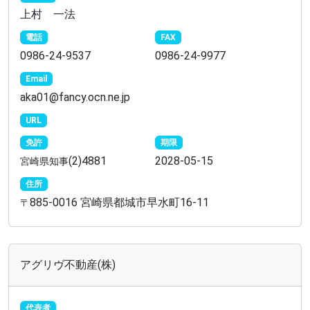
上村 一法
電話
FAX
0986-24-9537
0986-24-9977
Email
aka01@fancy.ocn.ne.jp
URL
免許
期限
(2)4881
2028-05-15
宮崎県知事
住所
885-0016 宮崎県都城市早水町16-11
〒
アグリヴ不動産(株)
代表者